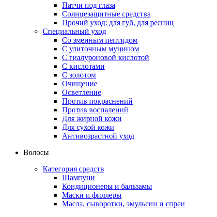
Патчи под глаза
Солнцезащитные средства
Прочий уход: для губ, для ресниц
Специальный уход
Со змеиным пептидом
С улиточным муцином
С гиалуроновой кислотой
С кислотами
С золотом
Очищение
Осветление
Против покраснений
Против воспалений
Для жирной кожи
Для сухой кожи
Антивозрастной уход
Волосы
Категория средств
Шампуни
Кондиционеры и бальзамы
Маски и филлеры
Масла, сыворотки, эмульсии и спреи