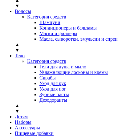
▲
▼
Волосы
Категория средств
Шампуни
Кондиционеры и бальзамы
Маски и филлеры
Масла, сыворотки, эмульсии и спреи
▲
▼
Тело
Категория средств
Гели для душа и мыло
Увлажняющие лосьоны и кремы
Скрабы
Уход для рук
Уход для ног
Зубные пасты
Дезодоранты
▲
▼
Детям
Наборы
Аксессуары
Пищевые добавки