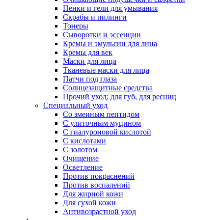
Пенки и гели для умывания
Скрабы и пилинги
Тонеры
Сыворотки и эссенции
Кремы и эмульсии для лица
Кремы для век
Маски для лица
Тканевые маски для лица
Патчи под глаза
Солнцезащитные средства
Прочий уход: для губ, для ресниц
Специальный уход
Со змеиным пептидом
С улиточным муцином
С гиалуроновой кислотой
С кислотами
С золотом
Очищение
Осветление
Против покраснений
Против воспалений
Для жирной кожи
Для сухой кожи
Антивозрастной уход