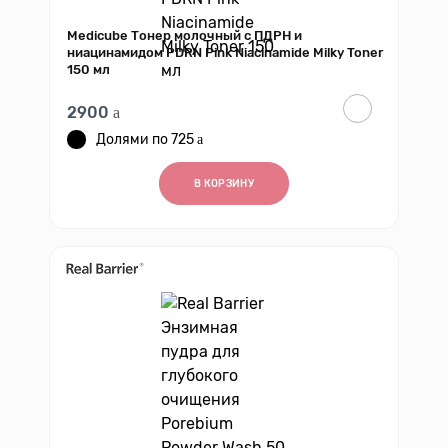
Medicube Тонер молочный с ПДРН и
ниацинамидом PDRN Pink Niacinamide Milky Toner
150 мл
2900
725
В КОРЗИНУ