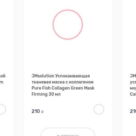
дой
JMsolution Успокаивающая
JM
am
тканевая маска с коллагеном
ус
Pure Fish Collagen Green Mask
мо
Firming 30 мл
Ca
210
2