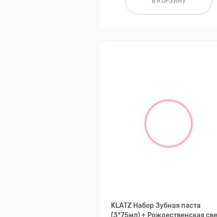
В КОРЗИНУ
KLATZ Набор Зубная паста
(3*75мл) + Рождественская св