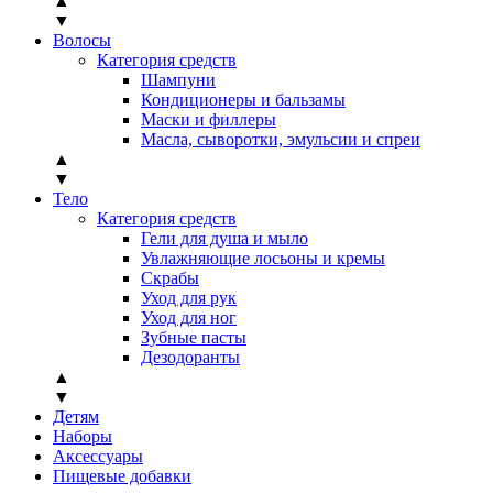
▲
▼
Волосы
Категория средств
Шампуни
Кондиционеры и бальзамы
Маски и филлеры
Масла, сыворотки, эмульсии и спреи
▲
▼
Тело
Категория средств
Гели для душа и мыло
Увлажняющие лосьоны и кремы
Скрабы
Уход для рук
Уход для ног
Зубные пасты
Дезодоранты
▲
▼
Детям
Наборы
Аксессуары
Пищевые добавки