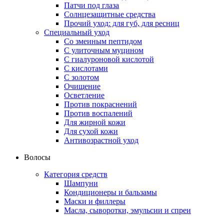
Патчи под глаза
Солнцезащитные средства
Прочий уход: для губ, для ресниц
Специальный уход
Со змеиным пептидом
С улиточным муцином
С гиалуроновой кислотой
С кислотами
С золотом
Очищение
Осветление
Против покраснений
Против воспалений
Для жирной кожи
Для сухой кожи
Антивозрастной уход
Волосы
Категория средств
Шампуни
Кондиционеры и бальзамы
Маски и филлеры
Масла, сыворотки, эмульсии и спреи