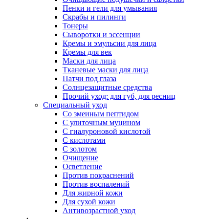
Пенки и гели для умывания
Скрабы и пилинги
Тонеры
Сыворотки и эссенции
Кремы и эмульсии для лица
Кремы для век
Маски для лица
Тканевые маски для лица
Патчи под глаза
Солнцезащитные средства
Прочий уход: для губ, для ресниц
Специальный уход
Со змеиным пептидом
С улиточным муцином
С гиалуроновой кислотой
С кислотами
С золотом
Очищение
Осветление
Против покраснений
Против воспалений
Для жирной кожи
Для сухой кожи
Антивозрастной уход