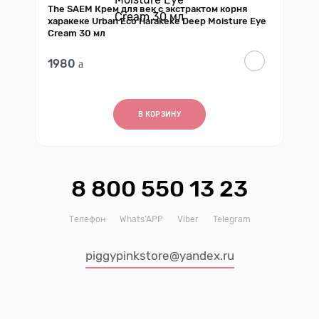
The SAEM Крем для век с экстрактом корня
харакеке Urban Eco Harakeke Deep Moisture Eye
Cream 30 мл
1980
В КОРЗИНУ
8 800 550 13 23
Телефон
Whats’APP
Viber
Telegram
piggypinkstore@yandex.ru