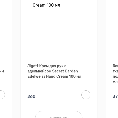
Jigott Крем для рук с
Ro
ми
эдельвейсом Secret Garden
тк
Edelweiss Hand Cream 100 мл
по
мл
260
3