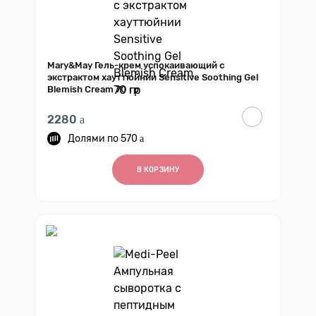
Mary&May Гель-крем успокаивающий с
экстрактом хауттюйнии Sensitive Soothing Gel
Blemish Cream 70 гр
2280
570
В КОРЗИНУ