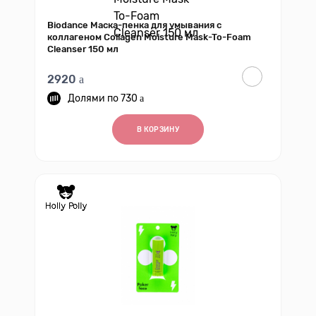
Biodance Маска-пенка для умывания с
коллагеном Collagen Moisture Mask-To-Foam
Cleanser 150 мл
2920
730
В КОРЗИНУ