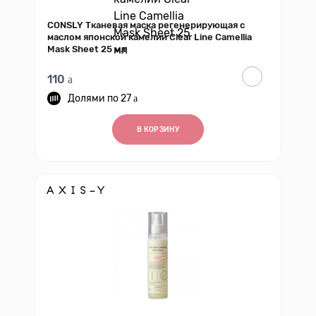
CONSLY Тканевая маска регенерирующая с
маслом японской камелии Clear Line Camellia
Mask Sheet 25 мл
110
27
В КОРЗИНУ