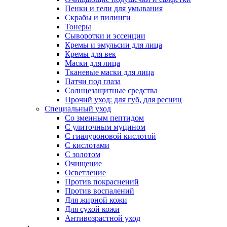
Пенки и гели для умывания
Скрабы и пилинги
Тонеры
Сыворотки и эссенции
Кремы и эмульсии для лица
Кремы для век
Маски для лица
Тканевые маски для лица
Патчи под глаза
Солнцезащитные средства
Прочий уход: для губ, для ресниц
Специальный уход
Со змеиным пептидом
С улиточным муцином
С гиалуроновой кислотой
С кислотами
С золотом
Очищение
Осветление
Против покраснений
Против воспалений
Для жирной кожи
Для сухой кожи
Антивозрастной уход