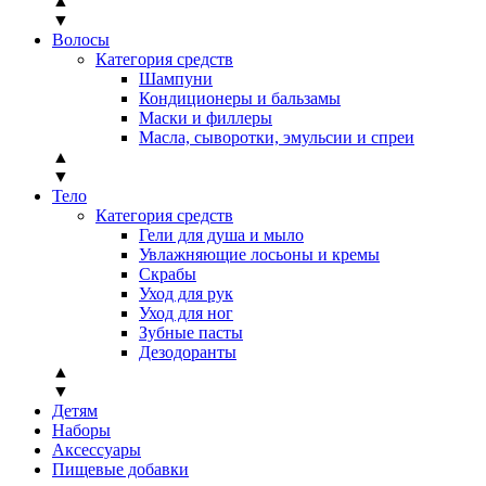
▲
▼
Волосы
Категория средств
Шампуни
Кондиционеры и бальзамы
Маски и филлеры
Масла, сыворотки, эмульсии и спреи
▲
▼
Тело
Категория средств
Гели для душа и мыло
Увлажняющие лосьоны и кремы
Скрабы
Уход для рук
Уход для ног
Зубные пасты
Дезодоранты
▲
▼
Детям
Наборы
Аксессуары
Пищевые добавки