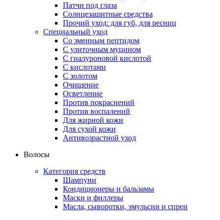
Патчи под глаза
Солнцезащитные средства
Прочий уход: для губ, для ресниц
Специальный уход
Со змеиным пептидом
С улиточным муцином
С гиалуроновой кислотой
С кислотами
С золотом
Очищение
Осветление
Против покраснений
Против воспалений
Для жирной кожи
Для сухой кожи
Антивозрастной уход
Волосы
Категория средств
Шампуни
Кондиционеры и бальзамы
Маски и филлеры
Масла, сыворотки, эмульсии и спреи