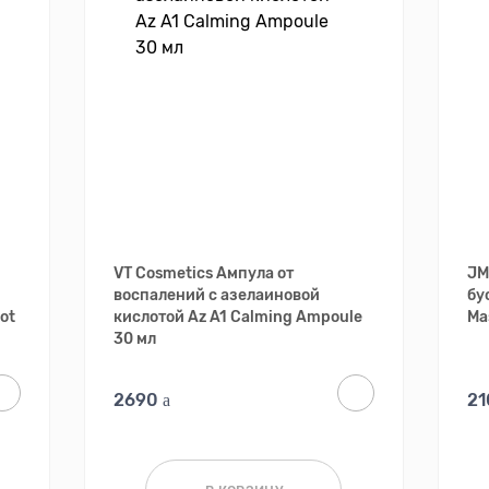
VT Cosmetics Ампула от
JM
воспалений с азелаиновой
бу
hot
кислотой Az A1 Calming Ampoule
Ma
30 мл
2690
2