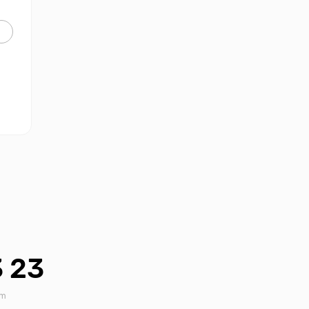
3 23
am