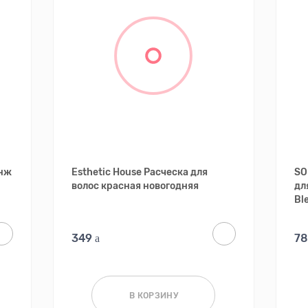
онж
Esthetic House Расческа для
SO
волос красная новогодняя
дл
Bl
349
7
В КОРЗИНУ