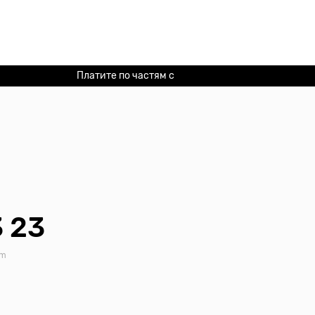
Платите по частям с
Долями
3 23
am