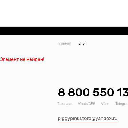
Главная
Блог
Элемент не найден!
8 800 550 1
Телефон
Whats’APP
Viber
Telegr
piggypinkstore@yandex.ru