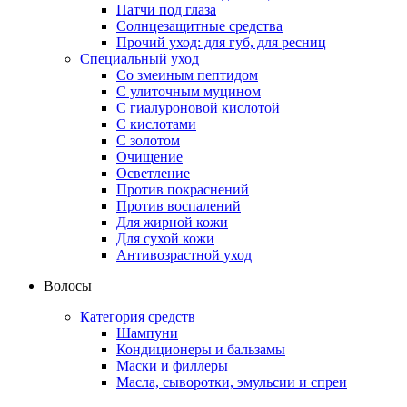
Патчи под глаза
Солнцезащитные средства
Прочий уход: для губ, для ресниц
Специальный уход
Со змеиным пептидом
С улиточным муцином
С гиалуроновой кислотой
С кислотами
С золотом
Очищение
Осветление
Против покраснений
Против воспалений
Для жирной кожи
Для сухой кожи
Антивозрастной уход
Волосы
Категория средств
Шампуни
Кондиционеры и бальзамы
Маски и филлеры
Масла, сыворотки, эмульсии и спреи