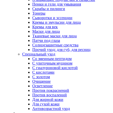
Пенки и гели для умывания
Скрабы и пилинги
Тонеры
Сыворотки и эссенции
Кремы и эмульсии для лица
Кремы для век
Маски для лица
Тканевые маски для лица
Патчи под глаза
Солнцезащитные средства
Прочий уход: для губ, для ресниц
Специальный уход
Со змеиным пептидом
С улиточным муцином
С гиалуроновой кислотой
С кислотами
С золотом
Очищение
Осветление
Против покраснений
Против воспалений
Для жирной кожи
Для сухой кожи
Антивозрастной уход