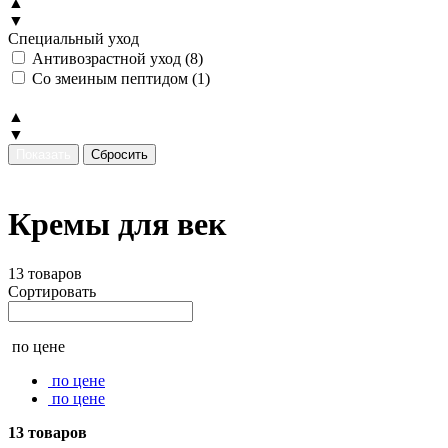
▲
▼
Специальный уход
Антивозрастной уход (
8
)
Со змеиным пептидом (
1
)
▲
▼
Кремы для век
13 товаров
Сортировать
по цене
по цене
по цене
13 товаров