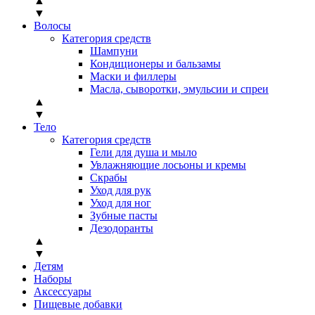
▲
▼
Волосы
Категория средств
Шампуни
Кондиционеры и бальзамы
Маски и филлеры
Масла, сыворотки, эмульсии и спреи
▲
▼
Тело
Категория средств
Гели для душа и мыло
Увлажняющие лосьоны и кремы
Скрабы
Уход для рук
Уход для ног
Зубные пасты
Дезодоранты
▲
▼
Детям
Наборы
Аксессуары
Пищевые добавки