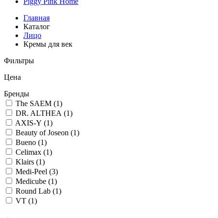
Piggy Pink
Home
Главная
Каталог
Лицо
Кремы для век
Фильтры
Цена
Бренды
The SAEM (
1
)
DR. ALTHEA (
1
)
AXIS-Y (
1
)
Beauty of Joseon (
1
)
Bueno (
1
)
Celimax (
1
)
Klairs (
1
)
Medi-Peel (
3
)
Medicube (
1
)
Round Lab (
1
)
VT (
1
)