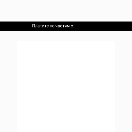
Платите по частям с
Долями