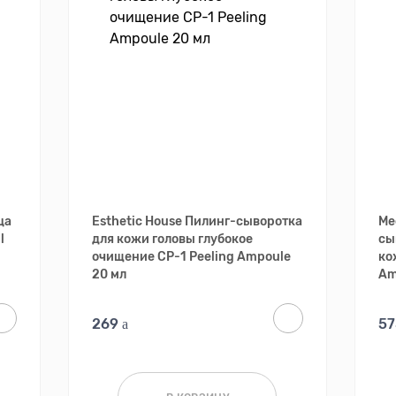
ца
Esthetic House Пилинг-сыворотка
Me
l
для кожи головы глубокое
сы
очищение CP-1 Peeling Ampoule
ко
20 мл
Am
269
5