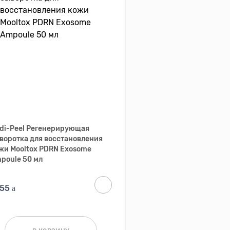
di-Peel Регенерирующая
воротка для восстановления
жи Mooltox PDRN Exosome
poule 50 мл
755