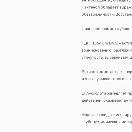
антиоксидантную защиту 
Пантенол обладает выраж
обезвоженности. Восстана
Цианокобаламин глубоко у
ПДРН (Sodium DNA) - акти
возникновению, разглажив
стянутость, выравнивает ц
Ретинол помогает регене
и отшелушивает ороговевш
LHA-кислота замедляет п
действием, оказывает ант
Мадекассосид активизируе
глубину мимических морщи