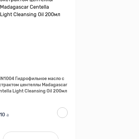
IN1004 Гидрофильное масло с
страктом центеллы Madagascar
ntella Light Cleansing Oil 200мл
710