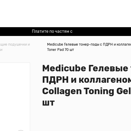
Платите по частям с
Долями
щие подушечки и
Medicube Гелевые тонер-пэды с ПДРН и коллаген
ки
Toner Pad 70 шт
Medicube Гелевые
ПДРН и коллагено
Collagen Toning Gel
шт