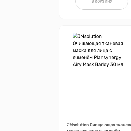
В КОРЗИНУ
JMsolution Очищающая тканев
маска для лица с ячменём