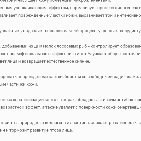
клеток и насыщает кожу полезными микроэлементами.
енным успокаивающим эффектом, нормализует процесс липогенеза и
вливает поврежденные участки кожи, выравнивает тон и интенсивно
влажняет, подавляет воспалительный процесс, укрепляет сосудистую
в, добываемый из ДНК молок лососевых рыб - контролирует образова
ает рельеф и оказывает эффект лифтинга. Улучшает общее состояние
вет лица и возвращает естественное сияние.
рировать поврежденные клетки, борется со свободными радикалами,
ие частички кожи.
роцесс кератинизации клеток в порах, обладает активным антибакт
ивозрастной эффект, а также удаляет с поверхности кожи омертвевши
т синтез природного коллагена и эластина, снижает реактивность к
н и тормозит развитие птоза лица.