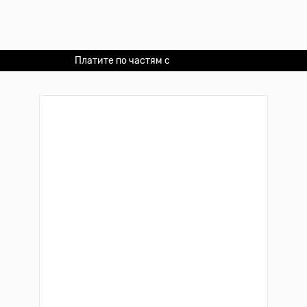
Платите по частям с
Долями