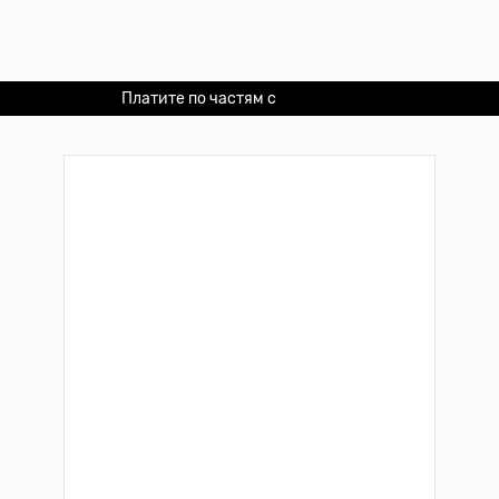
Платите по частям с
Долями